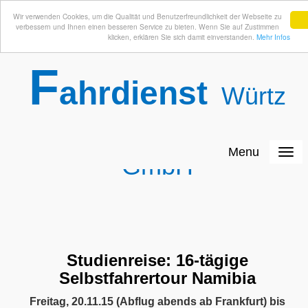
Wir verwenden Cookies, um die Qualität und Benutzerfreundlichkeit der Webseite zu
verbessern und Ihnen einen besseren Service zu bieten. Wenn Sie auf Zustimmen
klicken, erklären Sie sich damit einverstanden.
Mehr Infos
F
ahrdienst
Würtz
Menu
GmbH
Studienreise: 16-tägige
Selbstfahrertour Namibia
Freitag, 20.11.15 (Abflug abends ab Frankfurt) bis