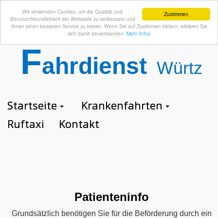
Wir verwenden Cookies, um die Qualität und
Zustimmen
Benutzerfreundlichkeit der Webseite zu verbessern und
Ihnen einen besseren Service zu bieten. Wenn Sie auf Zustimmen klicken, erklären Sie
sich damit einverstanden.
Mehr Infos
F
ahrdienst
Würtz
Startseite
Krankenfahrten
GmbH
Ruftaxi
Kontakt
Patienteninfo
Grundsätzlich benötigen Sie für die Beförderung durch ein