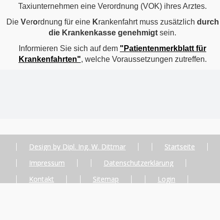
Taxiunternehmen eine Verordnung (VOK) ihres Arztes.
Die
V
er
o
rdnung für eine
K
rankenfahrt muss zusätzlich
durch
die Krankenkasse genehmigt
sein.
Informieren Sie sich auf dem
"Patientenmerkblatt für
Krankenfahrten"
, welche Voraussetzungen zutreffen.
Design by Dipl. Ing. W. Dittmar
Startseite
Impressum
Datenschutzerklärung
Kontakt
Sitemap
Login